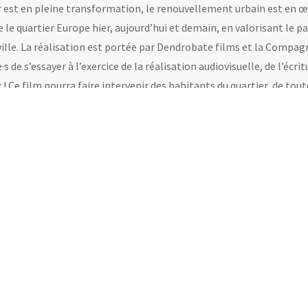
r est en pleine transformation, le renouvellement urbain est en œuv
e le quartier Europe hier, aujourd’hui et demain, en valorisant le pa
ville. La réalisation est portée par Dendrobate films et la Compag
·s de s’essayer à l’exercice de la réalisation audiovisuelle, de l’écri
x ! Ce film pourra faire intervenir des habitants du quartier, de to
 et la connaissance des lieux.
S
sons des ateliers à destinations des jeunes âgé·e·s de 11 à 18 ans. 
places est limité à 12.
IER
rs sont organisés pendant les vacances scolaires.
d’hiver
: 3 ateliers pour découvrir les bases de la réalisation audi