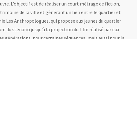
re. L’objectif est de réaliser un court métrage de fiction,
trimoine de la ville et générant un lien entre le quartier et
nie Les Anthropologues, qui propose aux jeunes du quartier
ture du scénario jusqu’à la projection du film réalisé par eux
utes générations, pour certaines séquences, mais aussi pour la
Ces ateliers sont gratuits sur inscription et mixtes. Le
ovisuelle, repérage, préparation au tournage
: