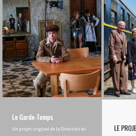
Le
Le
Garde
Garde
Temps
Temps
-
-
Tournage
Tournage
12
07
Le Garde-Temps
LE PROJ
Un projet original de la Direction du