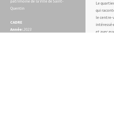
patrimoine de la Ville de Saint-
Le quartie
Quentin
qui racont
le centre-
CADRE
intéressé·e
Année:
2023
et avec eu
Durée action:
1 an
logistique
Territoire:
Saint-Quentin, quartier
Europe
ATELIER
Restitution:
Court-métrage
Nous propo
collaboratif avec les habitants du
nombre de 
quartier
Public:
habitants du quartier Europe,
CALENDR
tout public, mixte, intergénérationnel,
interculturel
Les atelie
ÉQUIPE
Vacances 