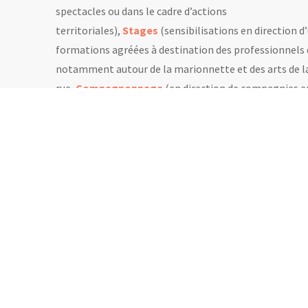
spectacles ou dans le cadre d’actions
territoriales),
Stages
(sensibilisations en direction 
formations agréées à destination des professionnels 
notamment autour de la marionnette et des arts de l
rue,
Compagnonnage
(en direction de compagnies e
structuration). Les Anthropologues sont reconnus c
formation agréé depuis 2014.
COMPAGNONNAGE