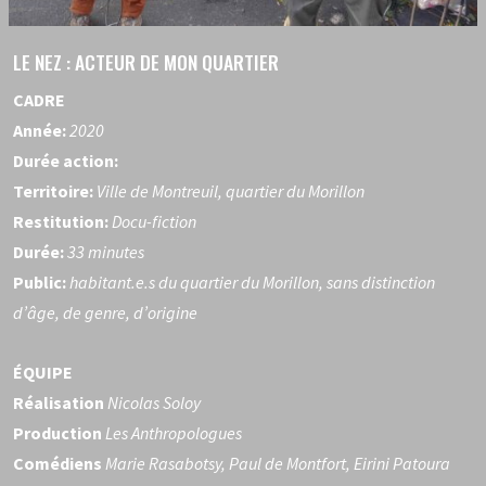
LE NEZ : ACTEUR DE MON QUARTIER
CADRE
Année:
2020
Durée action:
Territoire:
Ville de Montreuil, quartier du Morillon
Restitution:
Docu-fiction
Durée:
33 minutes
Public:
habitant.e.s du quartier du Morillon, sans distinction
d’âge, de genre, d’origine
ÉQUIPE
Réalisation
Nicolas Soloy
Production
Les Anthropologues
Comédiens
Marie Rasabotsy, Paul de Montfort, Eirini Patoura