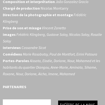
Composition et interprétation
João Gonzalez Gracio
Chargé de production
Nicolas Montarry
Direction de la photographie et montage
Frédéric
Klingberg
Prise de son et mixage
Vincent Zanetto
Images
Frédéric Klingberg, Gustave Soloy, Nicolas Soloy, Rosalie
Soloy
Interviews
Cassandre Sicot
Comédiens
Marie Rasabotsy, Paul de Montfort, Eirini Patoura
Portes-Paroles
Aïssata, Elodie, Doriane, Nour, Mohamed et les
habitants du quartier Diangou, Anne-Marie, Aminata, Sihame,
Roxane, Nour, Doriane, Aïcha, Imene, Mohamed
PARTENAIRES