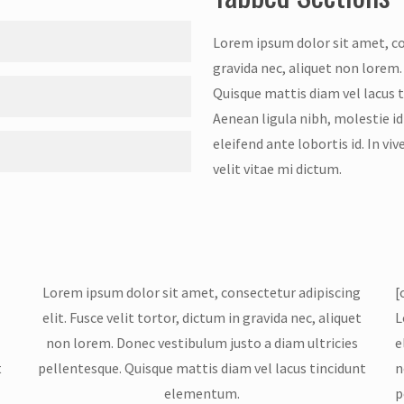
Lorem ipsum dolor sit amet, con
gravida nec, aliquet non lorem.
it. Fusce velit tortor,
Quisque mattis diam vel lacus t
ibulum justo a diam ultricies
Aenean ligula nibh, molestie id v
nt elementum. Sed vitae
it. Fusce velit tortor,
eleifend ante lobortis id. In vi
erra a, dapibus at dolor. In
ibulum justo a diam ultricies
velit vitae mi dictum.
ongue id
nt elementum. Sed vitae
it. Fusce velit tortor,
rra a, dapibus at dolor. In
ibulum justo a diam ultricies
nt elementum. Sed vitae
rra a, dapibus at dolor. In
Lorem ipsum dolor sit amet, consectetur adipiscing
[
elit. Fusce velit tortor, dictum in gravida nec, aliquet
L
non lorem. Donec vestibulum justo a diam ultricies
e
t
pellentesque. Quisque mattis diam vel lacus tincidunt
n
elementum.
p