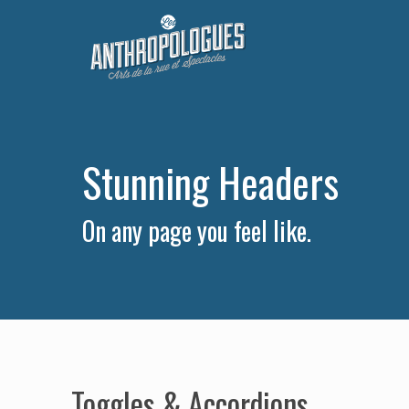
Skip
to
main
content
Stunning Headers
On any page you feel like.
Toggles & Accordions