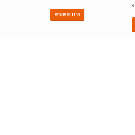
e
MEDIUM BUTTON
 own colors and create a unique col
Creating jaw dropping designs has never been easier