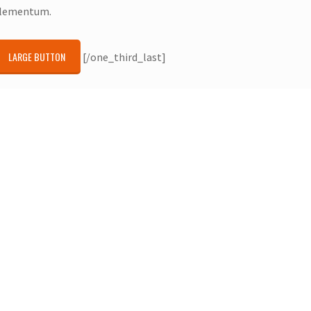
lementum.
LARGE BUTTON
[/one_third_last]
or scheme!