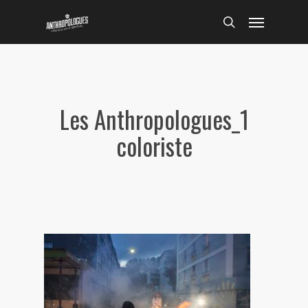
Skip
Menu
to
search
main
content
Les Anthropologues_1
coloriste