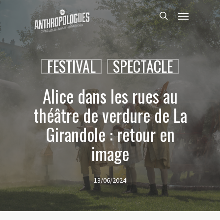
Skip
Menu
to
search
main
content
FESTIVAL
SPECTACLE
Alice dans les rues au
théâtre de verdure de La
Girandole : retour en
image
13/06/2024