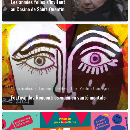
Les années folles s’invitent
au Casino de Saint-Quentin
Action territoriale
Événement
Festival
Orly
Vie de la Compagnie
Festival des Rencontres vidéo en santé mentale