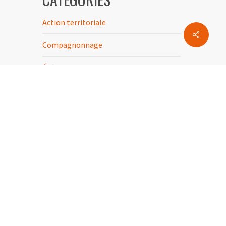
Action territoriale
Share
Compagnonnage
Événement
Festival
Film
Formation
Montreuil
Non classé
Orly