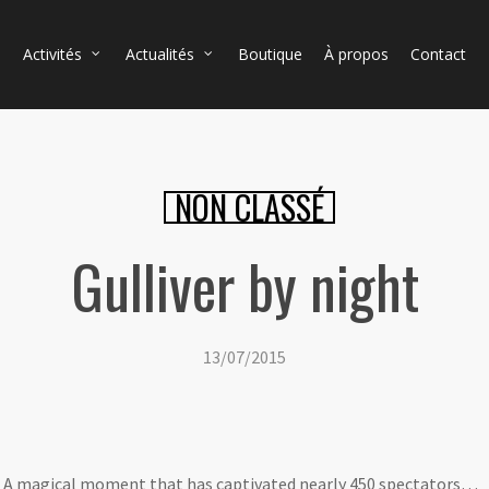
Activités
Actualités
Boutique
À propos
Contact
NON CLASSÉ
Gulliver by night
13/07/2015
lis. A magical moment that has captivated nearly 450 spectators…