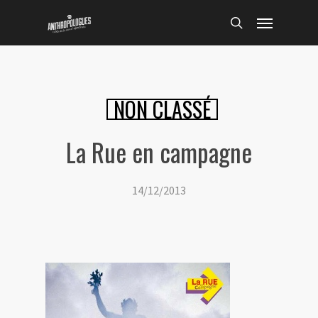
Skip
Menu
to
search
main
content
NON CLASSÉ
La Rue en campagne
14/12/2013